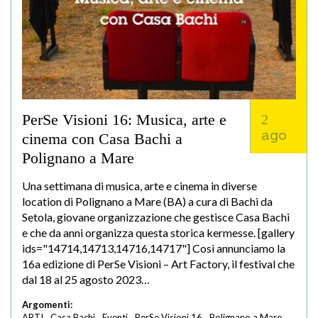
PerSe Visioni 16: Musica, arte e
2
ago
cinema con Casa Bachi a
Polignano a Mare
Una settimana di musica, arte e cinema in diverse
location di Polignano a Mare (BA) a cura di Bachi da
Setola, giovane organizzazione che gestisce Casa Bachi
e che da anni organizza questa storica kermesse. [gallery
ids="14714,14713,14716,14717"] Così annunciamo la
16a edizione di PerSe Visioni – Art Factory, il festival che
dal 18 al 25 agosto 2023…
Argomenti:
ARTI
Casa Bachi
Eventi
PerSe Visioni 16
Polignano a Mare