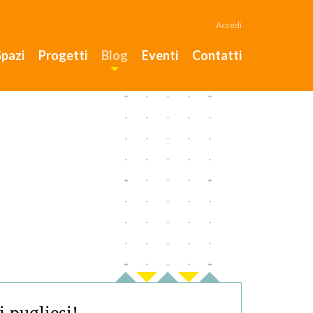
Accedi
Spazi
Progetti
Blog
Eventi
Contatti
i pugliesi!