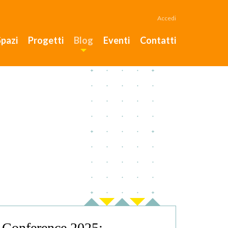
Accedi
Spazi
Progetti
Blog
Eventi
Contatti
 Conference 2025: