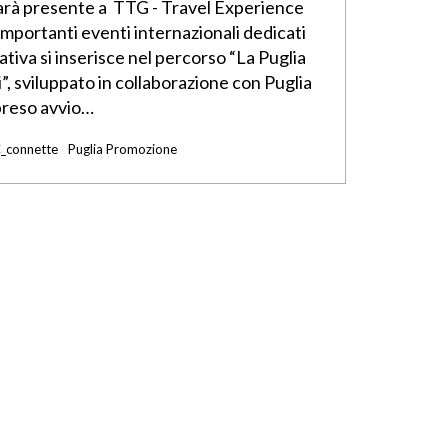
sarà presente a TTG - Travel Experience
 importanti eventi internazionali dedicati
iativa si inserisce nel percorso “La Puglia
”, sviluppato in collaborazione con Puglia
preso avvio…
_connette
Puglia Promozione