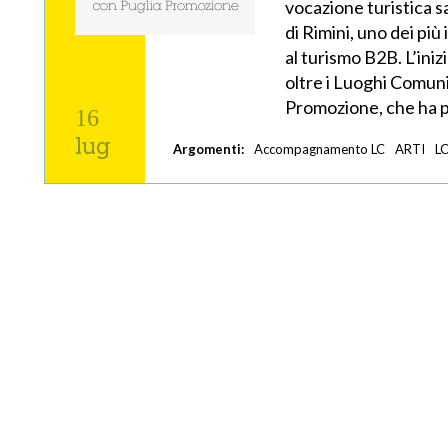
vocazione turistica 
di Rimini, uno dei più
al turismo B2B. L’iniz
oltre i Luoghi Comuni
Promozione, che ha 
16
lug
Argomenti:
Accompagnamento LC
ARTI
LC