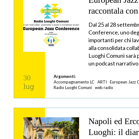
raccontala co
Dal 25 al 28 settembr
Conference, uno degl
importanti per chi lav
alla consolidata coll
Luoghi Comuni sarà p
un podcast narrativo 
30
Argomenti:
Accompagnamento LC
ARTI
European Jazz 
lug
Radio Luoghi Comuni
web radio
Napoli ed Erco
Luoghi: il diar