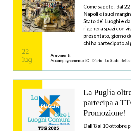
Come sapete , dal 22
Napoli e i suoi margin
Stato dei Luoghi e dal
rigenera spazi con vi
presentato, giorno dop
chi ha partecipato 
22
Argomenti:
lug
Accompagnamento LC
Diario
Lo Stato dei Lu
La Puglia olt
partecipa a T
Promozione!
Dall’8 al 10 ottobre 