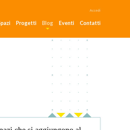
Accedi
Spazi
Progetti
Blog
Eventi
Contatti
pazi che si aggiungono al