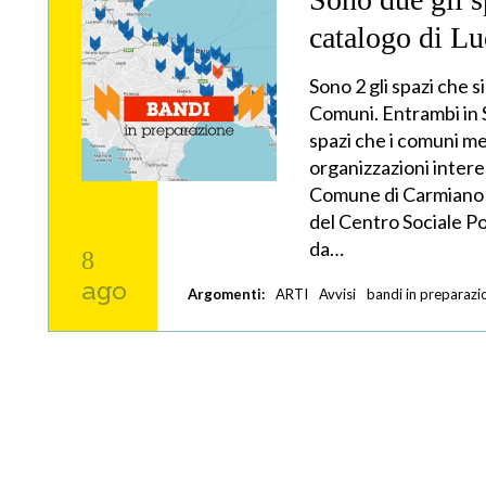
catalogo di L
Sono 2 gli spazi che 
Comuni. Entrambi in S
spazi che i comuni me
organizzazioni interes
Comune di Carmiano (
del Centro Sociale P
da…
8
ago
Argomenti:
ARTI
Avvisi
bandi in preparazi