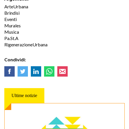
ArteUrbana
Brindisi
Eventi
Murales
Musica
Pa.St.A
RigenerazioneUrbana
Condividi:
Ultime notizie