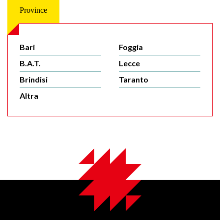
Province
Bari
Foggia
B.A.T.
Lecce
Brindisi
Taranto
Altra