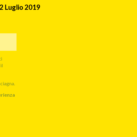
2 Luglio 2019
ti
il
ciagna.
erienza