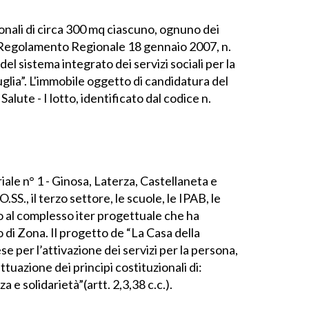
ionali di circa 300 mq ciascuno, ognuno dei
del Regolamento Regionale 18 gennaio 2007, n.
el sistema integrato dei servizi sociali per la
uglia”. L'immobile oggetto di candidatura del
lute - I lotto, identificato dal codice n.
iale n° 1 - Ginosa, Laterza, Castellaneta e
O.SS., il terzo settore, le scuole, le IPAB, le
io al complesso iter progettuale che ha
o di Zona. Il progetto de “La Casa della
e per l’attivazione dei servizi per la persona,
tuazione dei principi costituzionali di:
 e solidarietà”(artt. 2,3,38 c.c.).