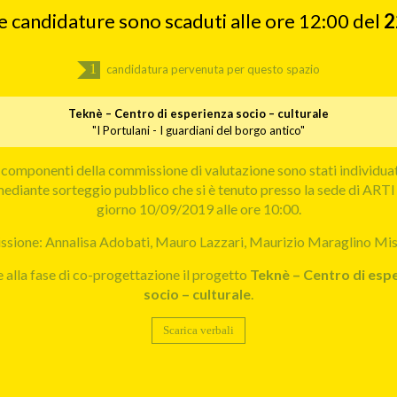
le candidature sono scaduti alle ore 12:00 del
2
1
candidatura pervenuta per questo spazio
Teknè – Centro di esperienza socio – culturale
"I Portulani - I guardiani del borgo antico"
 componenti della commissione di valutazione sono stati individua
ediante sorteggio pubblico che si è tenuto presso la sede di ARTI 
giorno 10/09/2019 alle ore 10:00.
sione: Annalisa Adobati, Mauro Lazzari, Maurizio Maraglino Mis
alla fase di co-progettazione il progetto
Teknè – Centro di esp
socio – culturale
.
Scarica verbali