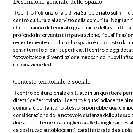
Descrizione generale dello spazio
Il Centro Polifunzionale di via Surbo è nato sul finire
centro culturale al servizio della comunità. Negli ann
che ne hanno deteriorato gran parte della struttura. 
profondo intervento di rigenerazione, riqualificazi
recentemente concluso. Lo spazio è composto da un u
seminterrato di pari superficie. Il centro è oggi dota
fotovoltaico e di ventilazione meccanico, nuovi infissi
illuminazione led.
Contesto territoriale e sociale
Il centro polifunzionale è situato in un quartiere peri
direttrice ferroviaria. Il centro è quasi adiacente a
comunale pertanto, lo stesso, si porrebbe quale imp
considerazione della notevole distanza dello stesso da
due aree esterne di accoglienza alle famiglie accessib
calcestruzzo autobloccanti, caratterizzate da aiuole 