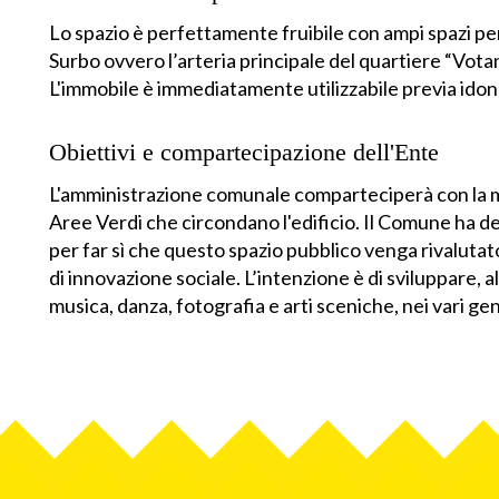
Lo spazio è perfettamente fruibile con ampi spazi per
Surbo ovvero l’arteria principale del quartiere “Vota
L'immobile è immediatamente utilizzabile previa ido
Obiettivi e compartecipazione dell'Ente
L'amministrazione comunale comparteciperà con la m
Aree Verdi che circondano l'edificio. Il Comune ha dec
per far sì che questo spazio pubblico venga rivalutato
di innovazione sociale. L’intenzione è di sviluppare, al 
musica, danza, fotografia e arti sceniche, nei vari gen