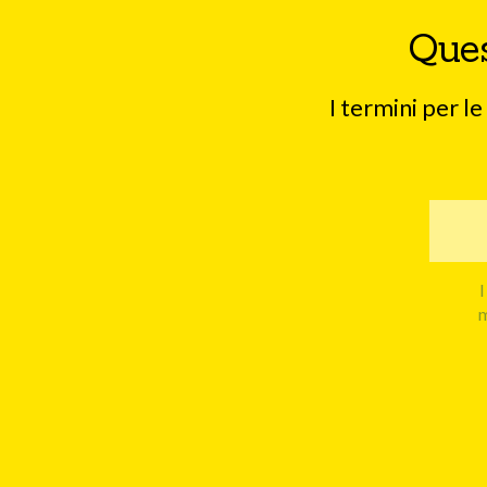
Ques
I termini per l
I
m