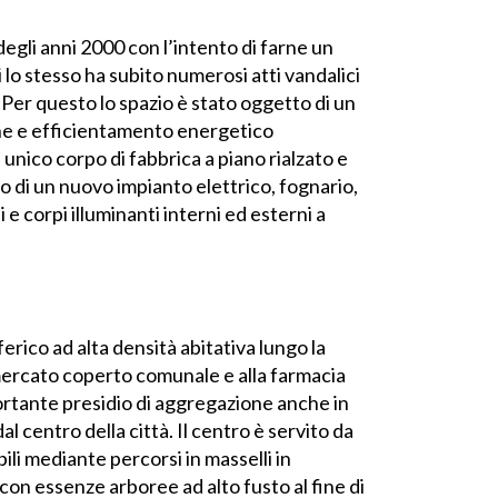
 degli anni 2000 con l’intento di farne un
i lo stesso ha subito numerosi atti vandalici
Per questo lo spazio è stato oggetto di un
one e efficientamento energetico
nico corpo di fabbrica a piano rialzato e
to di un nuovo impianto elettrico, fognario,
 e corpi illuminanti interni ed esterni a
ferico ad alta densità abitativa lungo la
l mercato coperto comunale e alla farmacia
ortante presidio di aggregazione anche in
l centro della città. Il centro è servito da
ili mediante percorsi in masselli in
con essenze arboree ad alto fusto al fine di