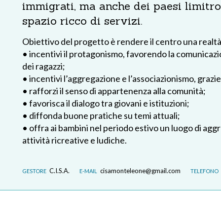
immigrati, ma anche dei paesi limitrof
spazio ricco di servizi.
Obiettivo del progetto è rendere il centro una realtà
• incentivi il protagonismo, favorendo la comunicazi
dei ragazzi;
• incentivi l’aggregazione e l’associazionismo, grazie a
• rafforzi il senso di appartenenza alla comunità;
• favorisca il dialogo tra giovani e istituzioni;
• diffonda buone pratiche su temi attuali;
• offra ai bambini nel periodo estivo un luogo di ag
attività ricreative e ludiche.
C.I.S.A.
cisamonteleone@gmail.com
GESTORE
E-MAIL
TELEFONO