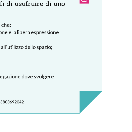
i di usufruire di uno
 che:
one e la libera espressione
ll’utilizzo dello spazio;
gregazione dove svolgere
3803692042