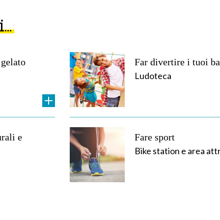
i…
 gelato
Far divertire i tuoi b
Ludoteca
rali e
Fare sport
Bike station e area att