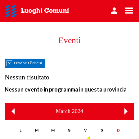
Eventi
Provincia
Brindisi
Azzera
filtro
Nessun risultato
Nessun evento in programma in questa provincia
March 2024
L
M
M
G
V
S
D